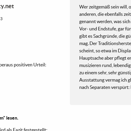
ity.net
Wer zeitgemäß sein will, o
anderen, die ebenfalls ze
23
genannt werden, was sich 
Vor- und Endstufe, gar f
gibt es Sachgründe, die gü
mag. Der Traditionsherste
scheint, so etwa im Displ
Hauptsache aber pflegt e
eraus positiven Urteil:
musizieren rund, lebendig
zu einem sehr, sehr günst
Ausstattung vermag ich g
nach Separaten verspürt: 
m" lesen.
rd als Fazit festgestellt: