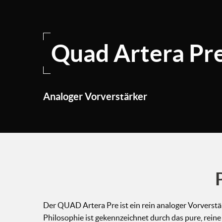
Quad Artera Pr
Analoger Vorverstärker
Der QUAD Artera Pre ist ein rein analoger Vorverst
Philosophie ist gekennzeichnet durch das pure, rein