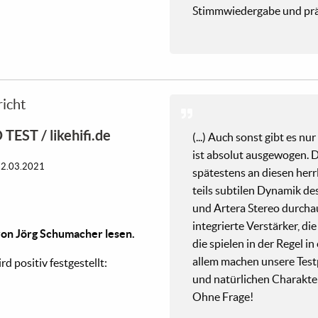
Stimmwiedergabe und prä
richt
TEST / likehifi.de
(...) Auch sonst gibt es n
ist absolut ausgewogen. D
12.03.2021
spätestens an diesen herrl
teils subtilen Dynamik de
und Artera Stereo durchaus
integrierte Verstärker, di
on Jörg Schumacher lesen.
die spielen in der Regel in
allem machen unsere Tes
d positiv festgestellt:
und natürlichen Charakte
Ohne Frage!