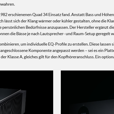
bewahren.
m 1982 erschienenen Quad 34 Einsatz fand. Anstatt Bass und Höhen 
ässt sich der Klang wärmer oder kühler gestalten, ohne die Klang
e persönlichen Bedürfnisse anzupassen. Der Hersteller ergänzt die
o können die Bässe je nach Lautsprecher- und Raum-Setup geregelt
 kombinieren, um individuelle EQ-Profile zu erstellen. Diese lasse
e angeschlossene Komponente angepasst werden – sei es ein Platt
 der Klasse A, gleiches gilt für den Kopfhöreranschluss. Ein op