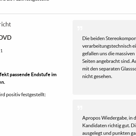
richt
 DVD
Die beiden Stereokompon
verarbeitungstechnisch e
21
gefallen uns die massiven
Seiten angebracht sind. 
mit den separaten Glasss
fekt passende Endstufe im
nicht gesehen.
en.
d positiv festgestellt:
Apropos Wiedergabe, in d
Kandidaten richtig gut. D
ausgelegt und punkten ga