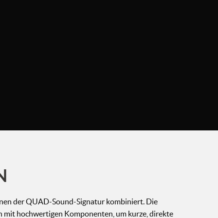
N
tionen der QUAD-Sound-Signatur kombiniert. Die
ign mit hochwertigen Komponenten, um kurze, direkte